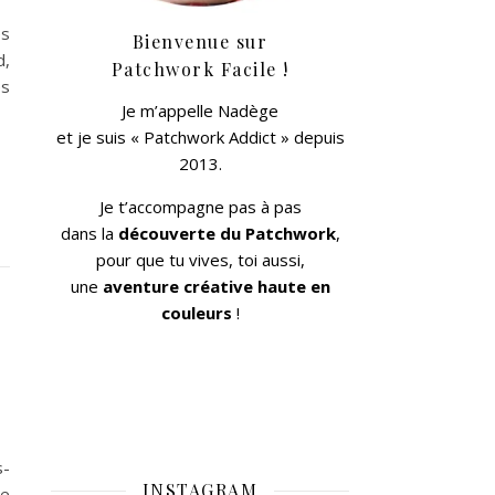
es
Bienvenue sur
d,
Patchwork Facile !
es
Je m’appelle Nadège
et je suis « Patchwork Addict » depuis
2013.
Je t’accompagne pas à pas
dans la
découverte du Patchwork
,
pour que tu vives, toi aussi,
une
aventure créative haute en
couleurs
!
s-
INSTAGRAM
me