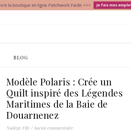
re la boutique en ligne Patchwork Facile >>>
Je fais mes emple
BLOG
Modèle Polaris : Crée un
Quilt inspiré des Légendes
Maritimes de la Baie de
Douarnenez
Nadège Fily
/
Aucun commentaire