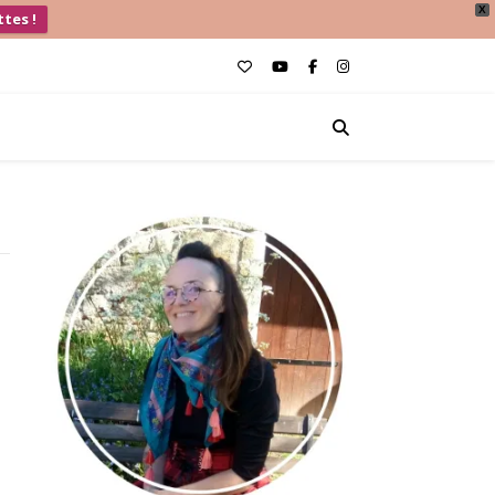
X
ttes !