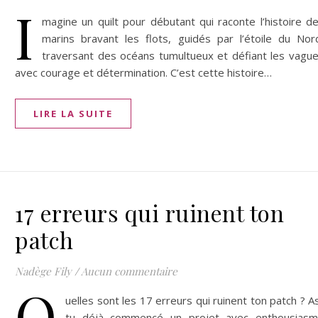
I
magine un quilt pour débutant qui raconte l’histoire d
marins bravant les flots, guidés par l’étoile du Nor
traversant des océans tumultueux et défiant les vagu
avec courage et détermination. C’est cette histoire…
LIRE LA SUITE
17 erreurs qui ruinent ton
patch
Nadège Fily
/
Aucun commentaire
Q
uelles sont les 17 erreurs qui ruinent ton patch ? A
tu déjà commencé un projet avec enthousias